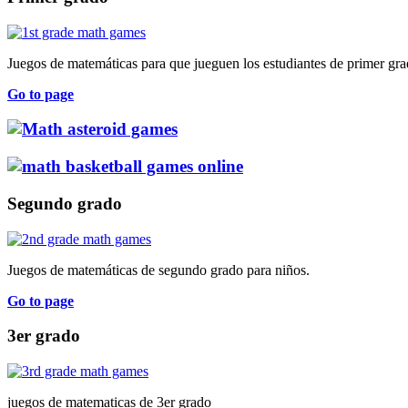
Juegos de matemáticas para que jueguen los estudiantes de primer gr
Go to page
Segundo grado
Juegos de matemáticas de segundo grado para niños.
Go to page
3er grado
juegos de matematicas de 3er grado