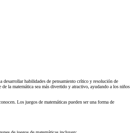
 desarrollar habilidades de pensamiento crítico y resolución de
de la matemática sea más divertido y atractivo, ayudando a los niños
a conocen. Los juegos de matemáticas pueden ser una forma de
munes de juegos de matemáticas incluyen: