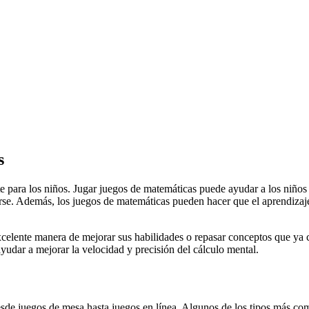
s
para los niños. Jugar juegos de matemáticas puede ayudar a los niños a
se. Además, los juegos de matemáticas pueden hacer que el aprendizaje 
excelente manera de mejorar sus habilidades o repasar conceptos que y
udar a mejorar la velocidad y precisión del cálculo mental.
esde juegos de mesa hasta juegos en línea. Algunos de los tipos más co